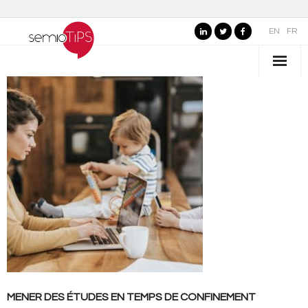
EN
FR
QUI SOMMES-NOUS ?
- Nos valeurs
- Pourquoi "semioTiPS" ?
- La fondatrice
- Partenaires
SECTEURS D’EXPERTISE
- Marques, commerce et services
MENER DES ÉTUDES EN TEMPS DE CONFINEMENT
- Organisations publiques, culture et loisirs