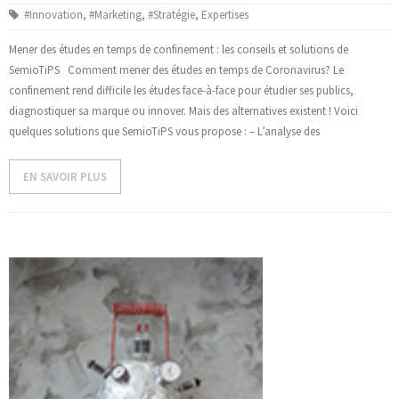
#Innovation
,
#Marketing
,
#Stratégie
,
Expertises
- Design et Architecture
Mener des études en temps de confinement : les conseils et solutions de
SemioTiPS Comment mener des études en temps de Coronavirus? Le
- Web, technologies et médias
confinement rend difficile les études face-à-face pour étudier ses publics,
SOLUTIONS
diagnostiquer sa marque ou innover. Mais des alternatives existent ! Voici
quelques solutions que SemioTiPS vous propose : – L’analyse des
- Votre problématique
EN SAVOIR PLUS
- Nos méthodes
- Offres spécifiques
- Formations
ACTUS ET PUBLICATIONS
- Événements
- Publications