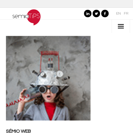
EN
FR
QUI SOMMES-NOUS ?
- Nos valeurs
- Pourquoi "semioTiPS" ?
- La fondatrice
- Partenaires
SECTEURS D’EXPERTISE
- Marques, commerce et services
- Organisations publiques, culture et loisirs
SÉMIO WEB