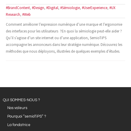
#BrandContent
,
#Design
,
#Digital
,
#Sémiologie
,
#UserExperience
,
#UX
- Design et Architecture
Research
,
#Web
- Web, technologies et médias
Comment améliorer l’expression numérique d’une marque et l’ergonomie
des interfaces pour les utilisateurs ?En quoi la sémiologie peut-elle aider ?
SOLUTIONS
Qu’il s’agisse d’un site internet ou d’une application, SemioTiPS
accompagne les annonceurs dans leur stratégie numérique. Découvrez les
- Votre problématique
méthodes que nous déployons, illustrées de quelques exemples d’études.
- Nos méthodes
- Offres spécifiques
- Formations
QUI SOMMES-NOUS ?
ACTUS ET PUBLICATIONS
Nos valeurs
- Événements
Pourquoi “semioTiPS” ?
La fondatrice
- Publications