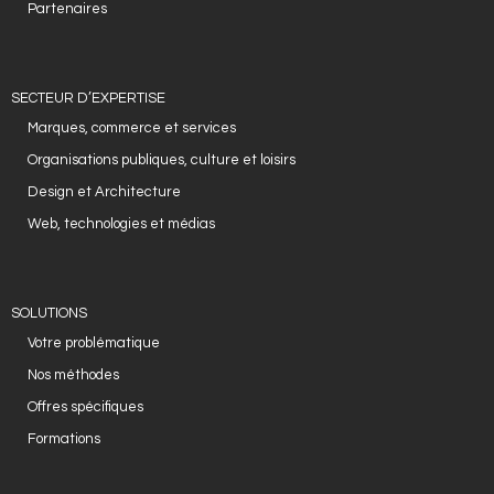
Partenaires
- Cas d'études
- Références
SECTEUR D’EXPERTISE
NOUS CONTACTER
Marques, commerce et services
Organisations publiques, culture et loisirs
Design et Architecture
Web, technologies et médias
SOLUTIONS
Votre problématique
Nos méthodes
Offres spécifiques
Formations