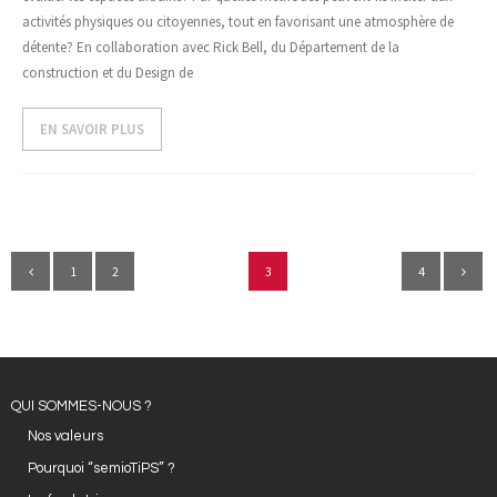
activités physiques ou citoyennes, tout en favorisant une atmosphère de
détente? En collaboration avec Rick Bell, du Département de la
construction et du Design de
EN SAVOIR PLUS
1
2
3
4
QUI SOMMES-NOUS ?
Nos valeurs
Pourquoi “semioTiPS” ?