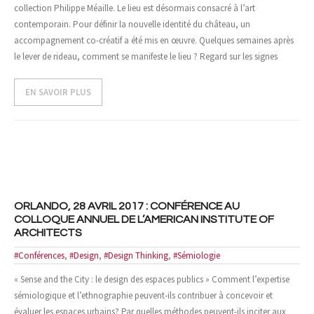
collection Philippe Méaille. Le lieu est désormais consacré à l’art
contemporain. Pour définir la nouvelle identité du château, un
accompagnement co-créatif a été mis en œuvre. Quelques semaines après
le lever de rideau, comment se manifeste le lieu ? Regard sur les signes
EN SAVOIR PLUS
ORLANDO, 28 AVRIL 2017 : CONFÉRENCE AU
COLLOQUE ANNUEL DE L’AMERICAN INSTITUTE OF
ARCHITECTS
#Conférences
,
#Design
,
#Design Thinking
,
#Sémiologie
« Sense and the City : le design des espaces publics » Comment l’expertise
sémiologique et l’ethnographie peuvent-ils contribuer à concevoir et
évaluer les espaces urbains? Par quelles méthodes peuvent-ils inciter aux