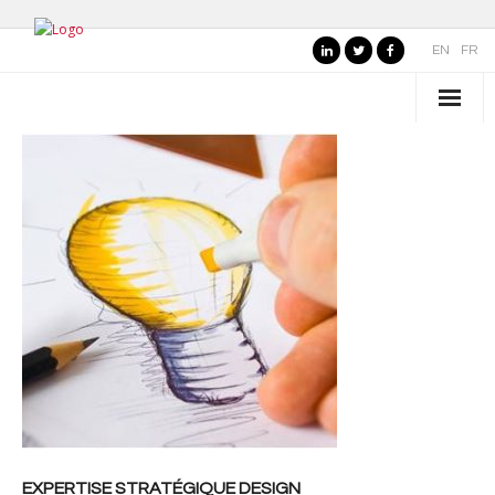
EN
FR
QUI SOMMES-NOUS ?
- Nos valeurs
- Pourquoi "semioTiPS" ?
- La fondatrice
- Partenaires
SECTEURS D’EXPERTISE
- Marques, commerce et services
- Organisations publiques, culture et loisirs
EXPERTISE STRATÉGIQUE DESIGN