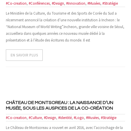
#Co-creation
,
#Conférences
,
#Design
,
#Innovation
,
#Musées
,
#Stratégie
- Cas d'études
Le Ministère de la Culture, du Tourisme et des Sports de Corée du Sud a
récemment annoncé la création d’une nouvelle institution à Incheon : le
- Références
“National Museum of World Writing”.Incheon, grande ville voisine de Séoul,
accueillera dans quelques années ce nouveau musée dédié à la
NOUS CONTACTER
présentation et à l’étude des écritures du monde. Il est
EN SAVOIR PLUS
CHÂTEAU DE MONTSOREAU : LA NAISSANCE D’UN
MUSÉE, SOUS LES AUSPICES DE LA CO-CRÉATION
#Co-creation
,
#Culture
,
#Design
,
#Identité
,
#Logo
,
#Musées
,
#Stratégie
Le Château de Montsoreau a rouvert en avril 2016, avec l’accrochage de la