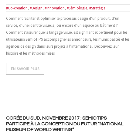
#Co-creation
,
#Design
,
#Innovation
,
#Sémiologie
,
#Stratégie
- Design et Architecture
Comment faciliter et optimiser le processus design d’un produit, d’un
- Web, technologies et médias
service, d’une identité visuelle, ou encore d’un espace ou bâtiment ?
Comment s’assurer que le langage visuel est signifiant et pertinent pour les
SOLUTIONS
utilisateurs?SemioTiPS accompagne les annonceurs, les municipalités et les
agences de design dans leurs projets à l’international. Découvrez leur
- Votre problématique
histoire et les méthodes mises
- Nos méthodes
EN SAVOIR PLUS
- Offres spécifiques
- Formations
ACTUS ET PUBLICATIONS
- Événements
CORÉE DU SUD, NOVEMBRE 2017 : SEMIOTIPS
PARTICIPE À LA CONCEPTION DU FUTUR “NATIONAL
MUSEUM OF WORLD WRITING”
- Publications