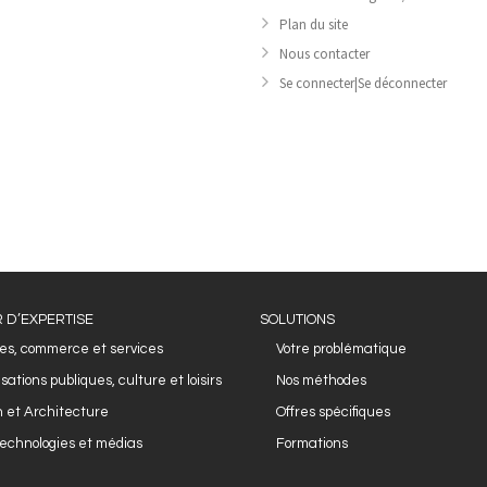
Plan du site
Nous contacter
Se connecter|Se déconnecter
 D’EXPERTISE
SOLUTIONS
es, commerce et services
Votre problématique
sations publiques, culture et loisirs
Nos méthodes
 et Architecture
Offres spécifiques
echnologies et médias
Formations