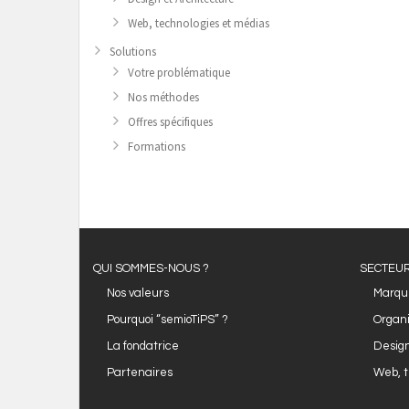
Web, technologies et médias
Solutions
Votre problématique
Nos méthodes
Offres spécifiques
Formations
QUI SOMMES-NOUS ?
SECTEUR
Nos valeurs
Marqu
Pourquoi “semioTiPS” ?
Organi
La fondatrice
Design
Partenaires
Web, t