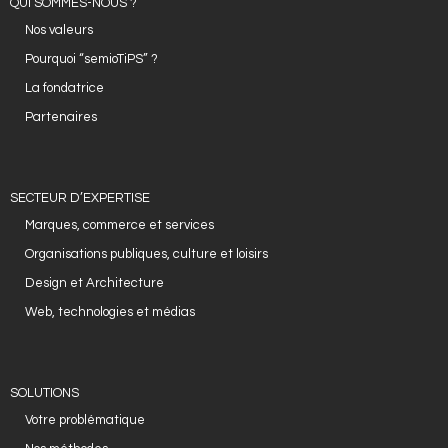
QUI SOMMES-NOUS ?
Nos valeurs
- Design et Architecture
Pourquoi “semioTiPS” ?
- Web, technologies et médias
La fondatrice
Partenaires
SOLUTIONS
- Votre problématique
SECTEUR D’EXPERTISE
- Nos méthodes
Marques, commerce et services
- Offres spécifiques
Organisations publiques, culture et loisirs
Design et Architecture
- Formations
Web, technologies et médias
ACTUS ET PUBLICATIONS
- Événements
SOLUTIONS
Votre problématique
- Publications