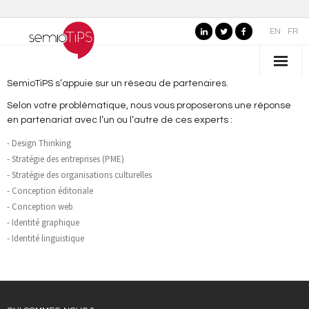
EN
FR
SemioTiPS s’appuie sur un réseau de partenaires.
QUI SOMMES-NOUS ?
Selon votre problématique, nous vous proposerons une réponse
- Nos valeurs
en partenariat avec l’un ou l’autre de ces experts :
- Design Thinking
- Pourquoi "semioTiPS" ?
- Stratégie des entreprises (PME)
- Stratégie des organisations culturelles
- La fondatrice
- Conception éditoriale
- Conception web
- Partenaires
- Identité graphique
- Identité linguistique
SECTEURS D’EXPERTISE
- Marques, commerce et services
- Organisations publiques, culture et loisirs