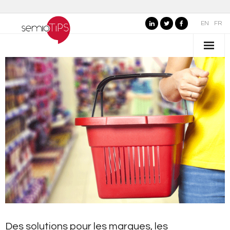
EN
FR
QUI SOMMES-NOUS ?
- Nos valeurs
- Pourquoi "semioTiPS" ?
- La fondatrice
- Partenaires
SECTEURS D’EXPERTISE
- Marques, commerce et services
- Organisations publiques, culture et loisirs
Des solutions pour les marques, les