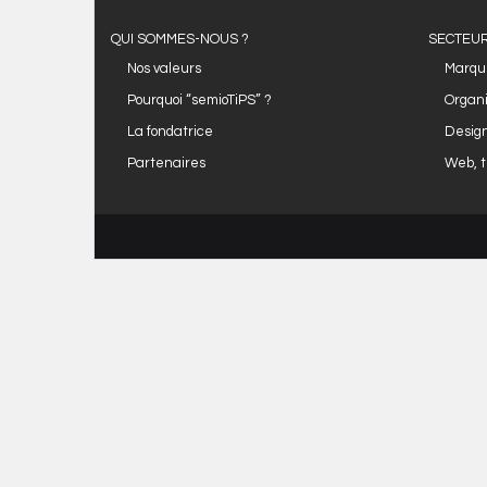
QUI SOMMES-NOUS ?
SECTEUR
Nos valeurs
Marqu
Pourquoi “semioTiPS” ?
Organi
La fondatrice
Design
Partenaires
Web, t