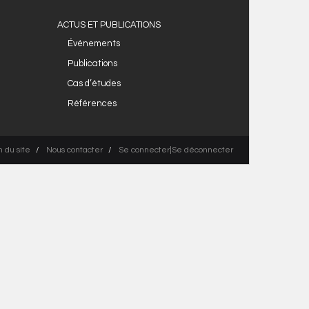
ACTUS ET PUBLICATIONS
Événements
Publications
Cas d’études
Références
n du site
Nous contacter
Se connecter|Se déconnecter