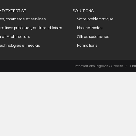
 D’EXPERTISE
SOLUTIONS
es, commerce et services
Votre problématique
sations publiques, culture et loisirs
Nos méthodes
 et Architecture
Offres spécifiques
echnologies et médias
Formations
Informations légales / Crédits
Pla