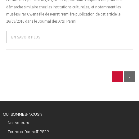
démarche similaire chez les institutions culturelles, et notamment les
musées?Par Gwenaëlle de KerretPremière publication de cet article le
16/09/2016 dans le Journal des Arts. Parmi
EN SAVOIR PLUS
1
2
QUI SOMMES-NOUS ?
Nos valeurs
Pourquoi “semioTiPS” ?