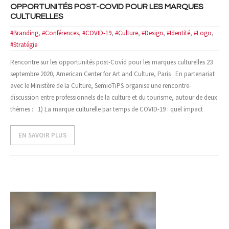
OPPORTUNITÉS POST-COVID POUR LES MARQUES
CULTURELLES
- Design et Architecture
#Branding
,
#Conférences
,
#COVID-19
,
#Culture
,
#Design
,
#Identité
,
#Logo
,
- Web, technologies et médias
#Stratégie
Rencontre sur les opportunités post-Covid pour les marques culturelles 23
SOLUTIONS
septembre 2020, American Center for Art and Culture, Paris En partenariat
avec le Ministère de la Culture, SemioTiPS organise une rencontre-
- Votre problématique
discussion entre professionnels de la culture et du tourisme, autour de deux
- Nos méthodes
thèmes : 1) La marque culturelle par temps de COVID-19 : quel impact
- Offres spécifiques
EN SAVOIR PLUS
- Formations
ACTUS ET PUBLICATIONS
- Événements
- Publications