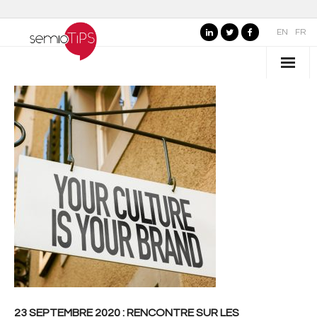
EN
FR
QUI SOMMES-NOUS ?
- Nos valeurs
- Pourquoi "semioTiPS" ?
- La fondatrice
- Partenaires
SECTEURS D’EXPERTISE
- Marques, commerce et services
- Organisations publiques, culture et loisirs
23 SEPTEMBRE 2020 : RENCONTRE SUR LES