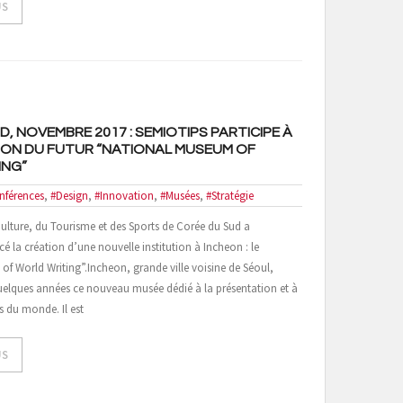
US
, NOVEMBRE 2017 : SEMIOTIPS PARTICIPE À
ON DU FUTUR “NATIONAL MUSEUM OF
ING”
nférences
,
#Design
,
#Innovation
,
#Musées
,
#Stratégie
 Culture, du Tourisme et des Sports de Corée du Sud a
la création d’une nouvelle institution à Incheon : le
f World Writing”.Incheon, grande ville voisine de Séoul,
uelques années ce nouveau musée dédié à la présentation et à
es du monde. Il est
US