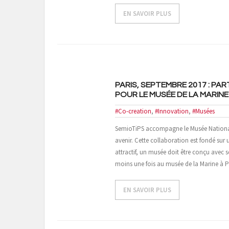
EN SAVOIR PLUS
PARIS, SEPTEMBRE 2017 : PA
POUR LE MUSÉE DE LA MARINE
#Co-creation
,
#Innovation
,
#Musées
SemioTiPS accompagne le Musée National 
avenir. Cette collaboration est fondé sur 
attractif, un musée doit être conçu avec s
moins une fois au musée de la Marine à Pa
EN SAVOIR PLUS