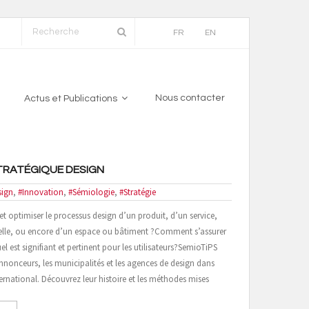
FR
EN
Nous contacter
Actus et Publications
TRATÉGIQUE DESIGN
sign
,
#Innovation
,
#Sémiologie
,
#Stratégie
et optimiser le processus design d’un produit, d’un service,
uelle, ou encore d’un espace ou bâtiment ?Comment s’assurer
el est signifiant et pertinent pour les utilisateurs?SemioTiPS
onceurs, les municipalités et les agences de design dans
nternational. Découvrez leur histoire et les méthodes mises