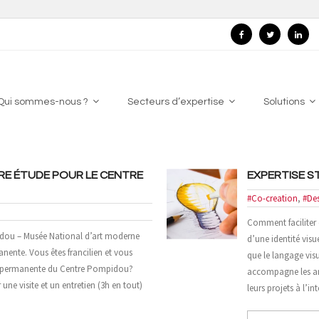
Qui sommes-nous ?
Secteurs d’expertise
Solutions
OTRE ÉTUDE POUR LE CENTRE
EXPERTISE S
#Co-creation
,
#De
Comment faciliter 
ou – Musée National d’art moderne
d’une identité vis
nente. Vous êtes francilien et vous
que le langage visu
tion permanente du Centre Pompidou?
accompagne les ann
ne visite et un entretien (3h en tout)
leurs projets à l’i