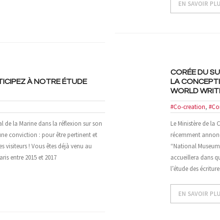
EN SAVOIR PL
CORÉE DU SUD
RTICIPEZ À NOTRE ÉTUDE
LA CONCEPTI
WORLD WRIT
#Co-creation
,
#Co
de la Marine dans la réflexion sur son
Le Ministère de la
une conviction : pour être pertinent et
récemment annoncé 
es visiteurs ! Vous êtes déjà venu au
“National Museum o
ris entre 2015 et 2017
accueillera dans q
l’étude des écritur
EN SAVOIR PL