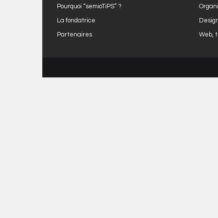
Pourquoi “semioTiPS” ?
Organi
La fondatrice
Design
Partenaires
Web, t