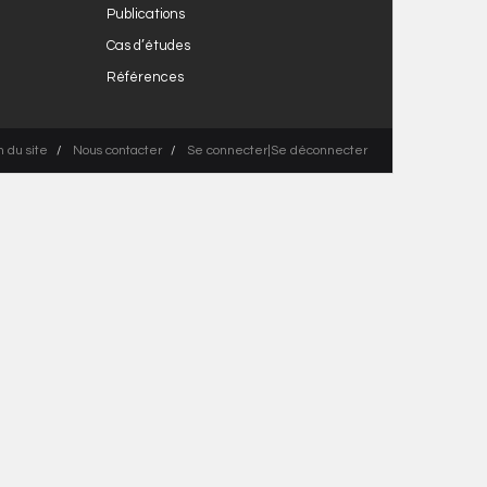
Publications
Cas d’études
Références
n du site
Nous contacter
Se connecter|Se déconnecter