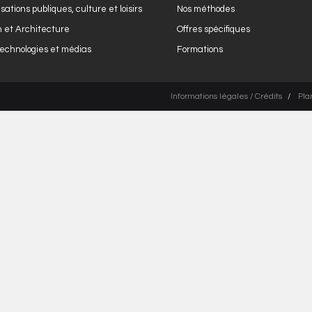
sations publiques, culture et loisirs
Nos méthodes
 et Architecture
Offres spécifiques
echnologies et médias
Formations
Informations légales / Crédits
Pla