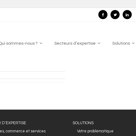
Qui sommes-nous ?
Secteurs d’expertise
Solutions
 D’EXPERTISE
SOLUTIONS
es, commerce et services
Votre problématique