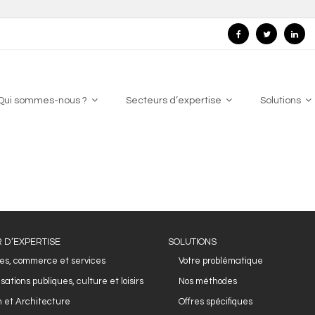
Qui sommes-nous ?
Secteurs d’expertise
Solutions
 D’EXPERTISE
SOLUTIONS
es, commerce et services
Votre problématique
sations publiques, culture et loisirs
Nos méthodes
 et Architecture
Offres spécifiques