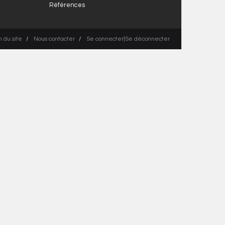
Références
n du site
Nous contacter
Se connecter|Se déconnecter