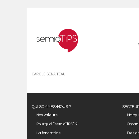
CAROLE BENAITEAU
QUI SOMMES-NOUS ?
SECTEUR
Nos valeurs
Marqu
Pourquoi “semioTiPS” ?
Organi
La fondatrice
Design