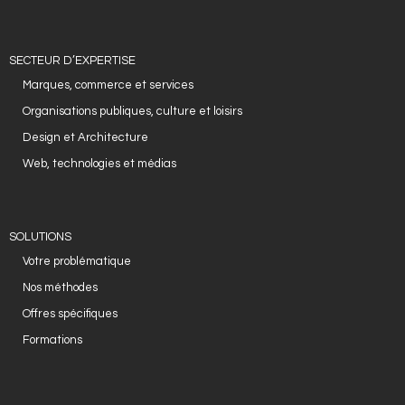
- Design et Architecture
SECTEUR D’EXPERTISE
- Web, technologies et médias
Marques, commerce et services
SOLUTIONS
Organisations publiques, culture et loisirs
Design et Architecture
- Votre problématique
Web, technologies et médias
- Nos méthodes
- Offres spécifiques
SOLUTIONS
Votre problématique
- Formations
Nos méthodes
ACTUS ET PUBLICATIONS
Offres spécifiques
Formations
- Événements
- Publications