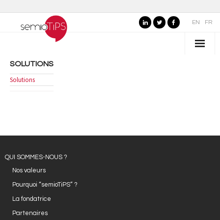
EN
FR
SOLUTIONS
QUI SOMMES-NOUS ?
Solutions
- Nos valeurs
- Pourquoi "semioTiPS" ?
- La fondatrice
- Partenaires
QUI SOMMES-NOUS ?
Nos valeurs
SECTEURS D’EXPERTISE
Pourquoi “semioTiPS” ?
- Marques, commerce et services
La fondatrice
Partenaires
- Organisations publiques, culture et loisirs