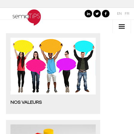
EN
FR
QUI SOMMES-NOUS ?
- Nos valeurs
- Pourquoi "semioTiPS" ?
- La fondatrice
- Partenaires
NOS VALEURS
SECTEURS D’EXPERTISE
- Marques, commerce et services
- Organisations publiques, culture et loisirs