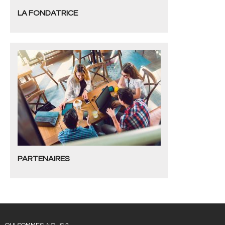
LA FONDATRICE
- Cas d'études
- Références
NOUS CONTACTER
PARTENAIRES