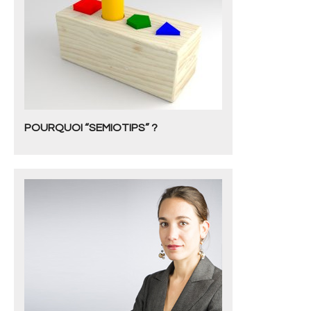
- Design et Architecture
- Web, technologies et médias
SOLUTIONS
- Votre problématique
POURQUOI “SEMIOTIPS” ?
- Nos méthodes
- Offres spécifiques
- Formations
ACTUS ET PUBLICATIONS
- Événements
- Publications